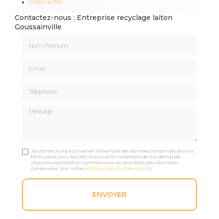
Villiers-le-Bel
Contactez-nous : Entreprise recyclage laiton
Goussainville
Nom Prénom
Email
Téléphone
Message
J'autorise ce site à conserver l'ensemble des données transmises dans ce
formulaire pour faciliter le suivi et le traitement de ma demande.
(Aucune exploitation commerciale ne sera faite des données
conservées. Voir notre
politique de confidentialité
)