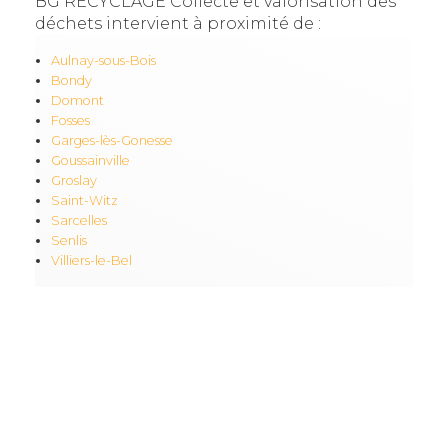
BG RECYCLAGE Collecte et valorisation des
déchets intervient à proximité de :
Aulnay-sous-Bois
Bondy
Domont
Fosses
Garges-lès-Gonesse
Goussainville
Groslay
Saint-Witz
Sarcelles
Senlis
Villiers-le-Bel