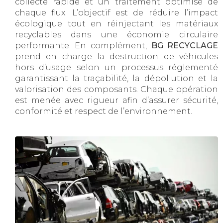
collecte rapide et un traitement optimisé de
chaque flux. L’objectif est de réduire l’impact
écologique tout en réinjectant les matériaux
recyclables dans une économie circulaire
performante. En complément,
BG RECYCLAGE
prend en charge la destruction de véhicules
hors d’usage selon un processus réglementé
garantissant la traçabilité, la dépollution et la
valorisation des composants. Chaque opération
est menée avec rigueur afin d’assurer sécurité,
conformité et respect de l’environnement.