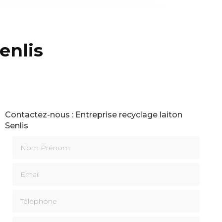
enlis
Contactez-nous : Entreprise recyclage laiton
Senlis
Nom Prénom
Email
Téléphone
Message