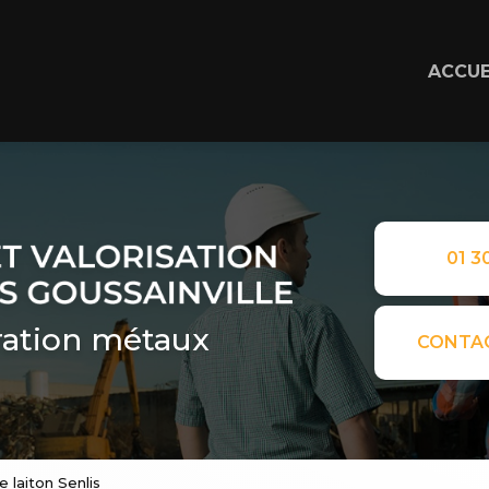
ACCUE
01 30
ation métaux
CONTA
 laiton Senlis