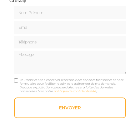
Groslay
Nom Prénom
Email
Téléphone
Message
J'autorise ce site à conserver l'ensemble des données transmises dans ce
formulaire pour faciliter le suivi et le traitement de ma demande.
(Aucune exploitation commerciale ne sera faite des données
conservées. Voir notre
politique de confidentialité
)