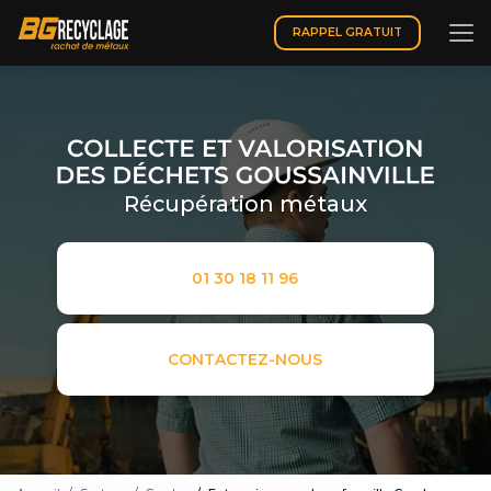
Aller
au
RAPPEL GRATUIT
contenu
principal
Récupération métaux
01 30 18 11 96
CONTACTEZ-NOUS