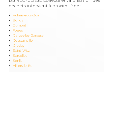
BG RECYCLAGE Collecte et valorisation des
déchets intervient à proximité de :
Aulnay-sous-Bois
Bondy
Domont
Fosses
Garges-lès-Gonesse
Goussainville
Groslay
Saint-Witz
Sarcelles
Senlis
Villiers-le-Bel