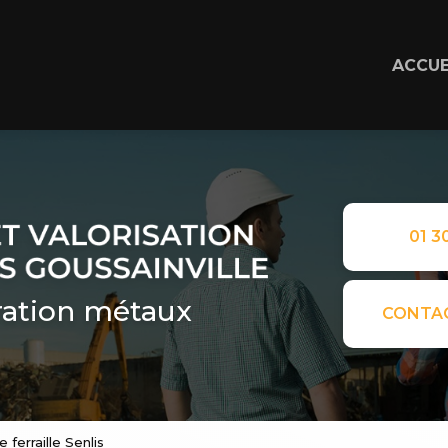
ACCUE
01 30
ation métaux
CONTA
 ferraille Senlis