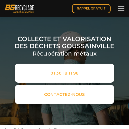
Aller
au
RAPPEL GRATUIT
contenu
principal
Récupération métaux
01 30 18 11 96
CONTACTEZ-NOUS