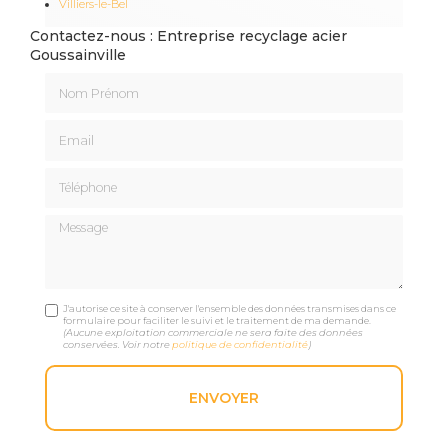
Villiers-le-Bel
Contactez-nous : Entreprise recyclage acier
Goussainville
Nom Prénom
Email
Téléphone
Message
J'autorise ce site à conserver l'ensemble des données transmises dans ce
formulaire pour faciliter le suivi et le traitement de ma demande.
(Aucune exploitation commerciale ne sera faite des données
conservées. Voir notre
politique de confidentialité
)