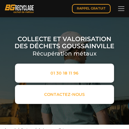
Aller
au
RAPPEL GRATUIT
contenu
principal
Récupération métaux
01 30 18 11 96
CONTACTEZ-NOUS