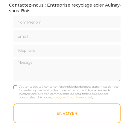
Contactez-nous : Entreprise recyclage acier Aulnay-
sous-Bois
Nom Prénom
Email
Téléphone
Message
J'autorise ce site à conserver l'ensemble des données transmises dans ce
formulaire pour faciliter le suivi et le traitement de ma demande.
(Aucune exploitation commerciale ne sera faite des données
conservées. Voir notre
politique de confidentialité
)