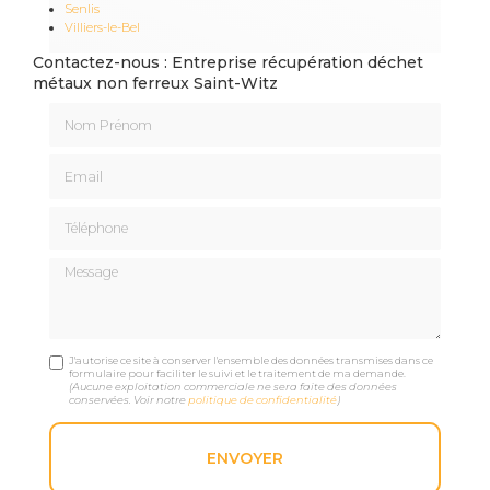
Senlis
Villiers-le-Bel
Contactez-nous : Entreprise récupération déchet
métaux non ferreux Saint-Witz
Nom Prénom
Email
Téléphone
Message
J'autorise ce site à conserver l'ensemble des données transmises dans ce
formulaire pour faciliter le suivi et le traitement de ma demande.
(Aucune exploitation commerciale ne sera faite des données
conservées. Voir notre
politique de confidentialité
)