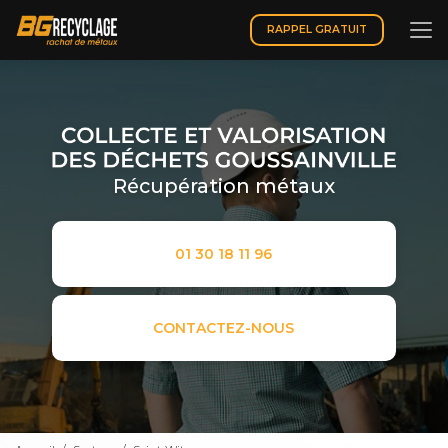
Aller
au
RAPPEL GRATUIT
contenu
principal
Récupération métaux
01 30 18 11 96
CONTACTEZ-NOUS