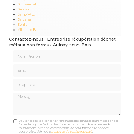
Goussainville
Groslay
Saint-Witz
Sarcelles
Senlis
Villiers-le-Bel
Contactez-nous : Entreprise récupération déchet
métaux non ferreux Aulnay-sous-Bois
Nom Prénom
Email
Téléphone
Message
J'autorise ce site à conserver l'ensemble des données transmises dans ce
formulaire pour faciliter le suivi et le traitement de ma demande.
(Aucune exploitation commerciale ne sera faite des données
conservées. Voir notre
politique de confidentialité
)