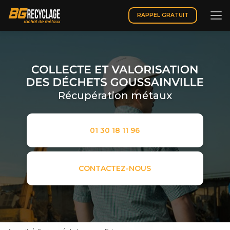
Aller
au
RAPPEL GRATUIT
contenu
principal
Récupération métaux
01 30 18 11 96
CONTACTEZ-NOUS