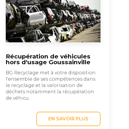
Récupération de véhicules
hors d'usage Goussainville
BG Recyclage met à votre disposition
l'ensemble de ses compétences dans
le recyclage et la valorisation de
déchets notamment la récupération
de véhicu...
EN SAVOIR PLUS