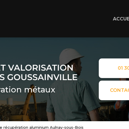
ACCUE
01 30
ation métaux
CONTA
se récupération aluminium Aulnay-sous-Bois