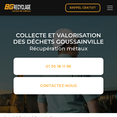
Aller
au
RAPPEL GRATUIT
contenu
principal
Récupération métaux
01 30 18 11 96
CONTACTEZ-NOUS