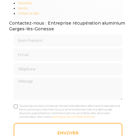
Sarcelles
Senlis
Villiers-le-Bel
Contactez-nous : Entreprise récupération aluminium
Garges-lès-Gonesse
Nom Prénom
Email
Téléphone
Message
J'autorise ce site à conserver l'ensemble des données transmises dans ce
formulaire pour faciliter le suivi et le traitement de ma demande.
(Aucune exploitation commerciale ne sera faite des données
conservées. Voir notre
politique de confidentialité
)