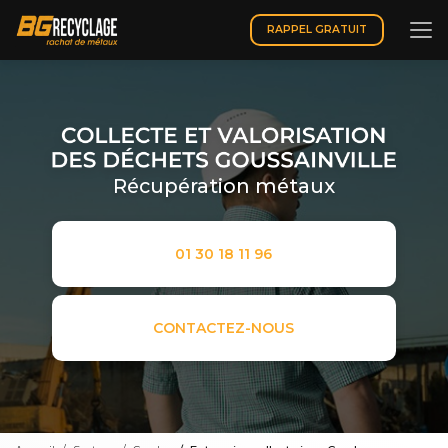
Aller
au
RAPPEL GRATUIT
contenu
principal
Récupération métaux
01 30 18 11 96
CONTACTEZ-NOUS