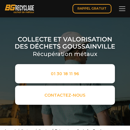
Aller
au
RAPPEL GRATUIT
contenu
principal
Récupération métaux
01 30 18 11 96
CONTACTEZ-NOUS