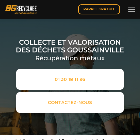
Aller
au
RAPPEL GRATUIT
contenu
principal
Récupération métaux
01 30 18 11 96
CONTACTEZ-NOUS