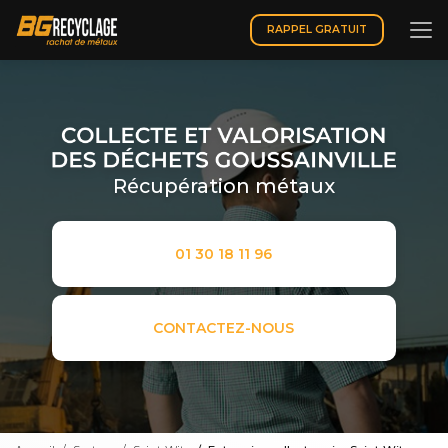
Aller
au
RAPPEL GRATUIT
contenu
principal
Récupération métaux
01 30 18 11 96
CONTACTEZ-NOUS