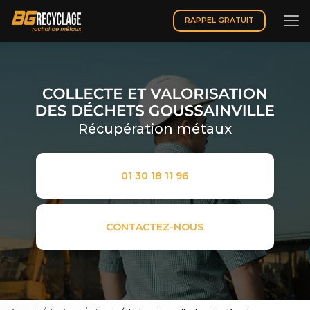
Aller
au
RAPPEL GRATUIT
contenu
principal
Récupération métaux
01 30 18 11 96
CONTACTEZ-NOUS