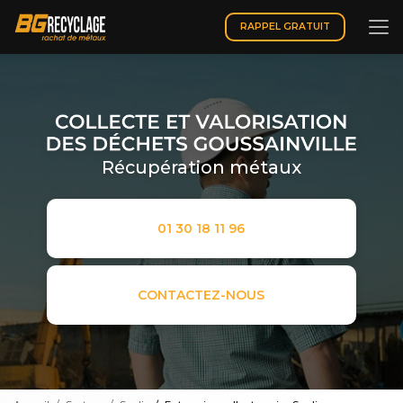
Aller
au
RAPPEL GRATUIT
contenu
principal
Récupération métaux
01 30 18 11 96
CONTACTEZ-NOUS