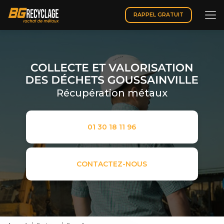
Aller
au
RAPPEL GRATUIT
contenu
principal
Récupération métaux
01 30 18 11 96
CONTACTEZ-NOUS