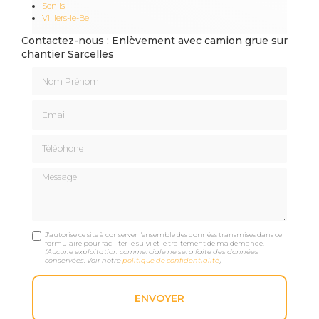
Senlis
Villiers-le-Bel
Contactez-nous : Enlèvement avec camion grue sur
chantier Sarcelles
Nom Prénom
Email
Téléphone
Message
J'autorise ce site à conserver l'ensemble des données transmises dans ce
formulaire pour faciliter le suivi et le traitement de ma demande.
(Aucune exploitation commerciale ne sera faite des données
conservées. Voir notre
politique de confidentialité
)