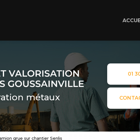
ACCUE
01 30
ation métaux
CONTA
mion grue sur chantier Senlis