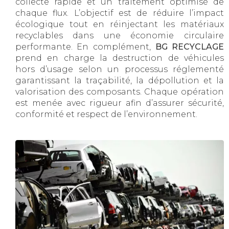
collecte rapide et un traitement optimisé de
chaque flux. L’objectif est de réduire l’impact
écologique tout en réinjectant les matériaux
recyclables dans une économie circulaire
performante. En complément,
BG RECYCLAGE
prend en charge la destruction de véhicules
hors d’usage selon un processus réglementé
garantissant la traçabilité, la dépollution et la
valorisation des composants. Chaque opération
est menée avec rigueur afin d’assurer sécurité,
conformité et respect de l’environnement.