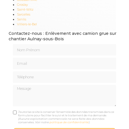
Groslay
Saint-Witz
Sarcelles
Senlis
Villiers-le-Bel
Contactez-nous : Enlèvement avec camion grue sur
chantier Aulnay-sous-Bois
Nom Prénom
Email
Téléphone
Message
J'autorise ce site à conserver l'ensemble des données transmises dans ce
formulaire pour faciliter le suivi et le traitement de ma demande.
(Aucune exploitation commerciale ne sera faite des données
conservées. Voir notre
politique de confidentialité
)