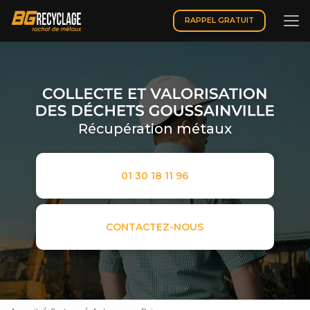
Aller
au
RAPPEL GRATUIT
contenu
principal
Récupération métaux
01 30 18 11 96
CONTACTEZ-NOUS