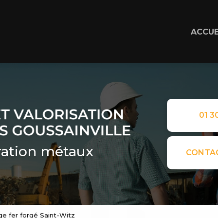
ACCUE
01 30
ation métaux
CONTA
ge fer forgé Saint-Witz