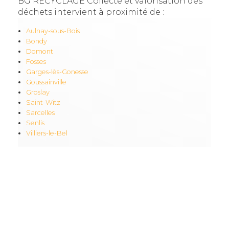
BG RECYCLAGE Collecte et valorisation des
déchets intervient à proximité de :
Aulnay-sous-Bois
Bondy
Domont
Fosses
Garges-lès-Gonesse
Goussainville
Groslay
Saint-Witz
Sarcelles
Senlis
Villiers-le-Bel