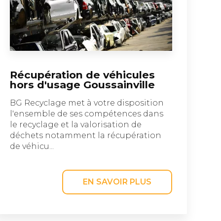
Récupération de véhicules
hors d'usage Goussainville
BG Recyclage met à votre disposition
l'ensemble de ses compétences dans
le recyclage et la valorisation de
déchets notamment la récupération
de véhicu...
EN SAVOIR PLUS