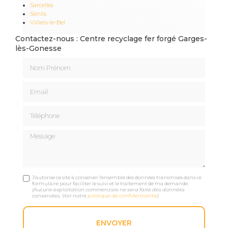
Sarcelles
Senlis
Villiers-le-Bel
Contactez-nous : Centre recyclage fer forgé Garges-
lès-Gonesse
Nom Prénom
Email
Téléphone
Message
J'autorise ce site à conserver l'ensemble des données transmises dans ce
formulaire pour faciliter le suivi et le traitement de ma demande.
(Aucune exploitation commerciale ne sera faite des données
conservées. Voir notre
politique de confidentialité
)