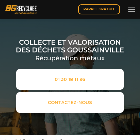
Aller
au
RAPPEL GRATUIT
contenu
principal
Récupération métaux
01 30 18 11 96
CONTACTEZ-NOUS