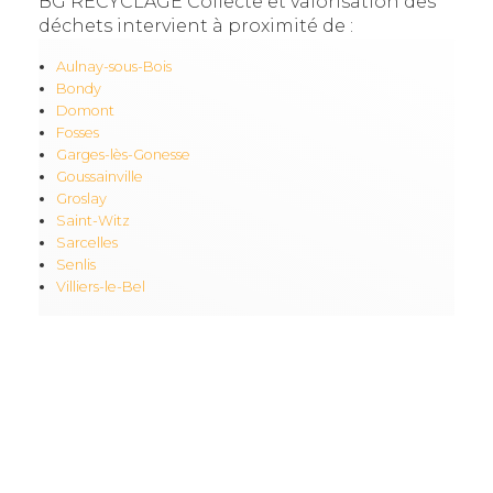
BG RECYCLAGE Collecte et valorisation des
déchets intervient à proximité de :
Aulnay-sous-Bois
Bondy
Domont
Fosses
Garges-lès-Gonesse
Goussainville
Groslay
Saint-Witz
Sarcelles
Senlis
Villiers-le-Bel