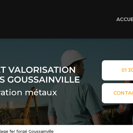
ACCUE
01 30
ation métaux
CONTA
age fer forgé Goussainville