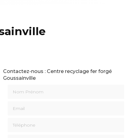
ainville
Contactez-nous : Centre recyclage fer forgé
Goussainville
Nom Prénom
Email
Téléphone
Message