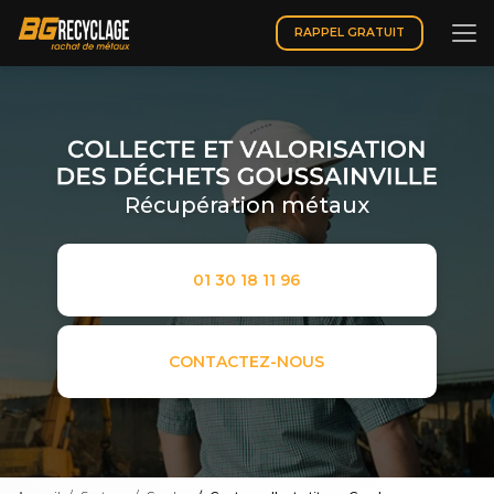
Aller
au
RAPPEL GRATUIT
contenu
principal
Récupération métaux
01 30 18 11 96
CONTACTEZ-NOUS