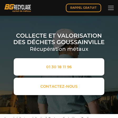
Aller
au
RAPPEL GRATUIT
contenu
principal
Récupération métaux
01 30 18 11 96
CONTACTEZ-NOUS