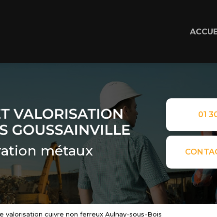
ACCUE
01 30
ation métaux
CONTA
e valorisation cuivre non ferreux Aulnay-sous-Bois