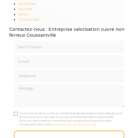
Saint-Witz
Sarcelles
Senlis
Villiers-le-Bel
Contactez-nous : Entreprise valorisation cuivre non
ferreux Goussainville
Nom Prénom
Email
Téléphone
Message
J'autorise ce site à conserver l'ensemble des données transmises dans ce
formulaire pour faciliter le suivi et le traitement de ma demande.
(Aucune exploitation commerciale ne sera faite des données
conservées. Voir notre
politique de confidentialité
)