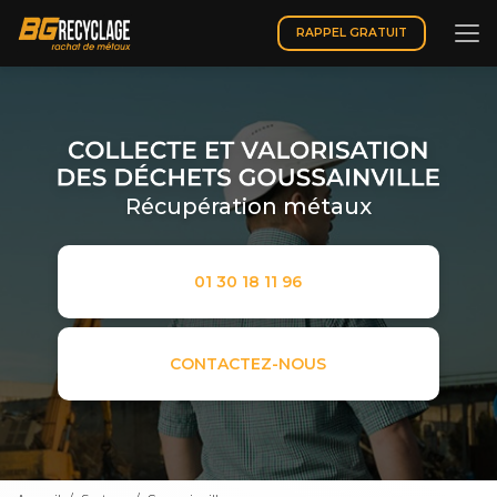
Aller
au
RAPPEL GRATUIT
contenu
principal
Récupération métaux
01 30 18 11 96
CONTACTEZ-NOUS