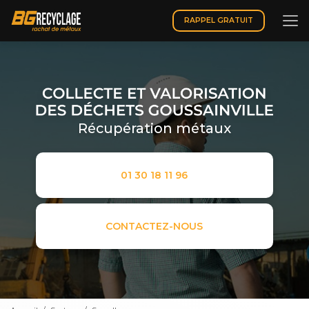
Aller
au
RAPPEL GRATUIT
contenu
principal
Récupération métaux
01 30 18 11 96
CONTACTEZ-NOUS