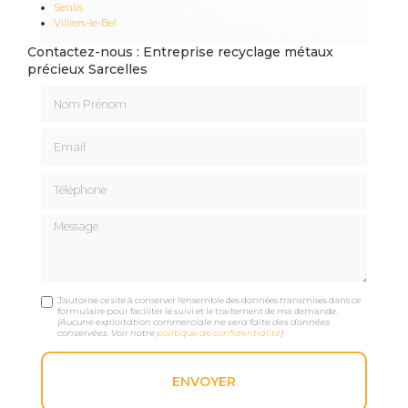
Senlis
Villiers-le-Bel
Contactez-nous : Entreprise recyclage métaux
précieux Sarcelles
Nom Prénom
Email
Téléphone
Message
J'autorise ce site à conserver l'ensemble des données transmises dans ce
formulaire pour faciliter le suivi et le traitement de ma demande.
(Aucune exploitation commerciale ne sera faite des données
conservées. Voir notre
politique de confidentialité
)