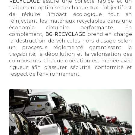
RECYCLAGE
assure une collecte rapide et un
traitement optimisé de chaque flux. L’objectif est
de réduire l’impact écologique tout en
réinjectant les matériaux recyclables dans une
économie circulaire performante. En
complément,
BG RECYCLAGE
prend en charge
la destruction de véhicules hors d’usage selon
un processus réglementé garantissant la
traçabilité, la dépollution et la valorisation des
composants. Chaque opération est menée avec
rigueur afin d’assurer sécurité, conformité et
respect de l’environnement.