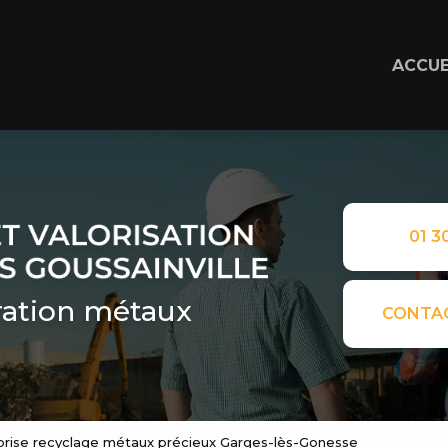
ACCUE
01 30
ation métaux
CONTA
prise recyclage métaux précieux Garges-lès-Gonesse