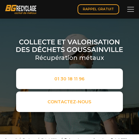
Aller
au
RAPPEL GRATUIT
contenu
principal
Récupération métaux
01 30 18 11 96
CONTACTEZ-NOUS