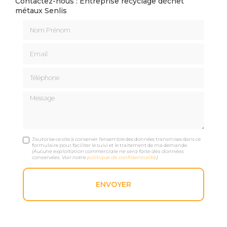
Contactez-nous : Entreprise recyclage déchet
métaux Senlis
Nom Prénom
Email
Téléphone
Message
J'autorise ce site à conserver l'ensemble des données transmises dans ce
formulaire pour faciliter le suivi et le traitement de ma demande.
(Aucune exploitation commerciale ne sera faite des données
conservées. Voir notre
politique de confidentialité
)