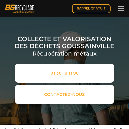
Aller
au
RAPPEL GRATUIT
contenu
principal
Récupération métaux
01 30 18 11 96
CONTACTEZ-NOUS