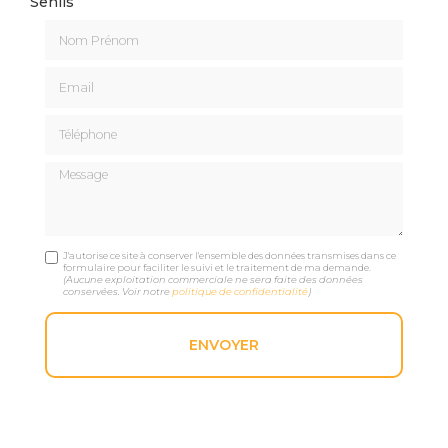
Senlis
Nom Prénom
Email
Téléphone
Message
J'autorise ce site à conserver l'ensemble des données transmises dans ce
formulaire pour faciliter le suivi et le traitement de ma demande.
(Aucune exploitation commerciale ne sera faite des données
conservées. Voir notre
politique de confidentialité
)