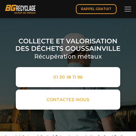
Aller
au
RAPPEL GRATUIT
contenu
principal
Récupération métaux
01 30 18 11 96
CONTACTEZ-NOUS