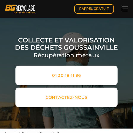
Aller
au
RAPPEL GRATUIT
contenu
principal
Récupération métaux
01 30 18 11 96
CONTACTEZ-NOUS