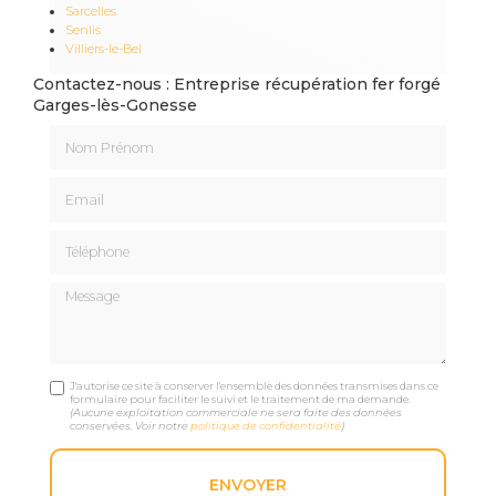
Sarcelles
Senlis
Villiers-le-Bel
Contactez-nous : Entreprise récupération fer forgé
Garges-lès-Gonesse
Nom Prénom
Email
Téléphone
Message
J'autorise ce site à conserver l'ensemble des données transmises dans ce
formulaire pour faciliter le suivi et le traitement de ma demande.
(Aucune exploitation commerciale ne sera faite des données
conservées. Voir notre
politique de confidentialité
)