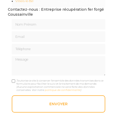
Villiers-le-Bel
Contactez-nous : Entreprise récupération fer forgé
Goussainville
Nom Prénom
Email
Téléphone
Message
J'autorise ce site à conserver l'ensemble des données transmises dans ce
formulaire pour faciliter le suivi et le traitement de ma demande.
(Aucune exploitation commerciale ne sera faite des données
conservées. Voir notre
politique de confidentialité
)