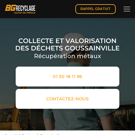
Aller
au
RAPPEL GRATUIT
contenu
principal
Récupération métaux
01 30 18 11 96
CONTACTEZ-NOUS