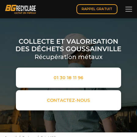
Aller
au
RAPPEL GRATUIT
contenu
principal
Récupération métaux
01 30 18 11 96
CONTACTEZ-NOUS