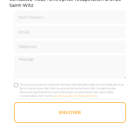
Saint-Witz
Nom Prénom
Email
Téléphone
Message
J'autorise ce site à conserver l'ensemble des données transmises dans ce
formulaire pour faciliter le suivi et le traitement de ma demande.
(Aucune exploitation commerciale ne sera faite des données
conservées. Voir notre
politique de confidentialité
)