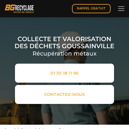
Aller
au
RAPPEL GRATUIT
contenu
principal
Récupération métaux
01 30 18 11 96
CONTACTEZ-NOUS