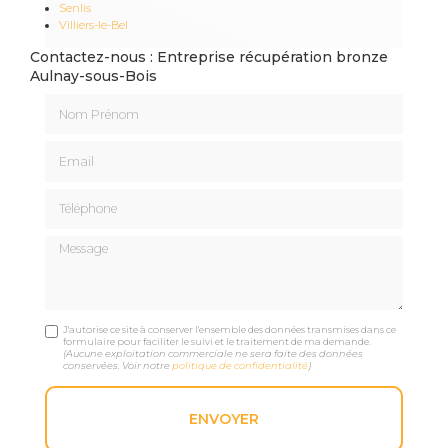
Senlis
Villiers-le-Bel
Contactez-nous : Entreprise récupération bronze
Aulnay-sous-Bois
Nom Prénom
Email
Téléphone
Message
J'autorise ce site à conserver l'ensemble des données transmises dans ce
formulaire pour faciliter le suivi et le traitement de ma demande.
(Aucune exploitation commerciale ne sera faite des données
conservées. Voir notre
politique de confidentialité
)