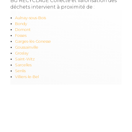
BG RECYCLAGE Collecte et valorisation des
déchets intervient à proximité de :
Aulnay-sous-Bois
Bondy
Domont
Fosses
Garges-lès-Gonesse
Goussainville
Groslay
Saint-Witz
Sarcelles
Senlis
Villiers-le-Bel