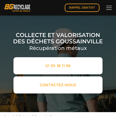
Aller
au
RAPPEL GRATUIT
contenu
principal
Récupération métaux
01 30 18 11 96
CONTACTEZ-NOUS