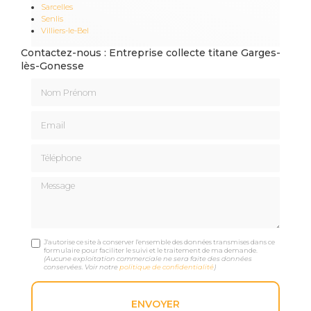
Sarcelles
Senlis
Villiers-le-Bel
Contactez-nous : Entreprise collecte titane Garges-
lès-Gonesse
Nom Prénom
Email
Téléphone
Message
J'autorise ce site à conserver l'ensemble des données transmises dans ce
formulaire pour faciliter le suivi et le traitement de ma demande.
(Aucune exploitation commerciale ne sera faite des données
conservées. Voir notre
politique de confidentialité
)