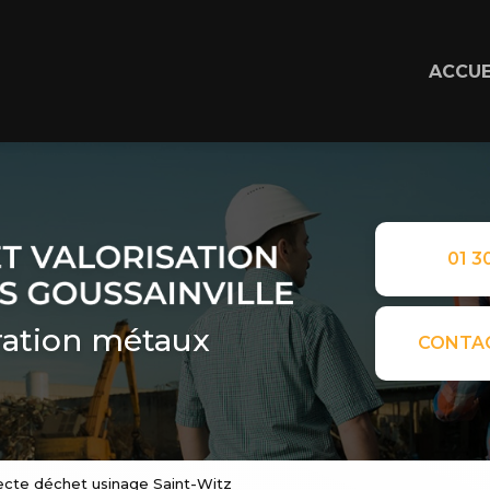
ACCUE
01 30
ation métaux
CONTA
lecte déchet usinage Saint-Witz