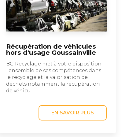
Récupération de véhicules
hors d'usage Goussainville
BG Recyclage met à votre disposition
l'ensemble de ses compétences dans
le recyclage et la valorisation de
déchets notamment la récupération
de véhicu...
EN SAVOIR PLUS