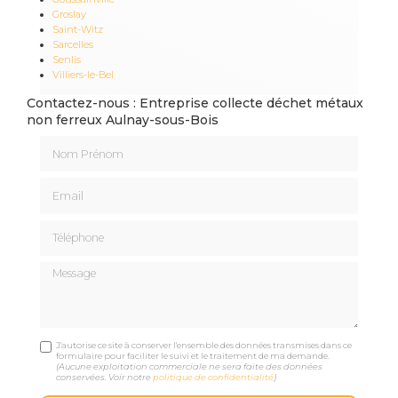
Groslay
Saint-Witz
Sarcelles
Senlis
Villiers-le-Bel
Contactez-nous : Entreprise collecte déchet métaux
non ferreux Aulnay-sous-Bois
Nom Prénom
Email
Téléphone
Message
J'autorise ce site à conserver l'ensemble des données transmises dans ce
formulaire pour faciliter le suivi et le traitement de ma demande.
(Aucune exploitation commerciale ne sera faite des données
conservées. Voir notre
politique de confidentialité
)