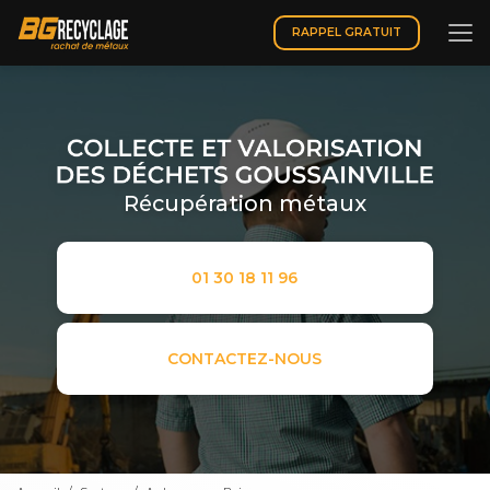
Aller
au
RAPPEL GRATUIT
contenu
principal
Récupération métaux
01 30 18 11 96
CONTACTEZ-NOUS