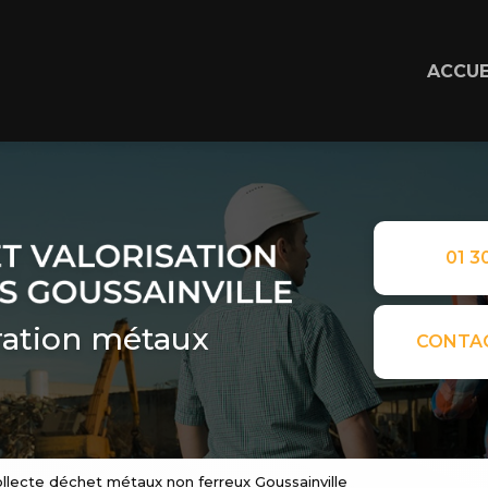
ACCUE
01 30
ation métaux
CONTA
ollecte déchet métaux non ferreux Goussainville