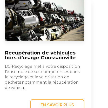
Récupération de véhicules
hors d'usage Goussainville
BG Recyclage met à votre disposition
l'ensemble de ses compétences dans
le recyclage et la valorisation de
déchets notamment la récupération
de véhicu...
EN SAVOIR PLUS