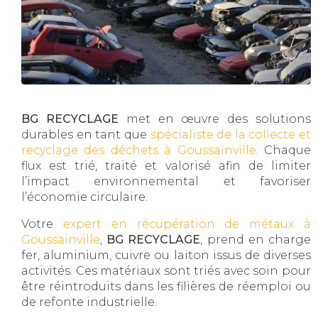
BG RECYCLAGE
met en œuvre des solutions
durables en tant que
spécialiste de la collecte et
recyclage des déchets à Goussainville
. Chaque
flux est trié, traité et valorisé afin de limiter
l’impact environnemental et favoriser
l’économie circulaire.
Votre
expert en récupération de métaux à
Goussainville
,
BG RECYCLAGE
, prend en charge
fer, aluminium, cuivre ou laiton issus de diverses
activités. Ces matériaux sont triés avec soin pour
être réintroduits dans les filières de réemploi ou
de refonte industrielle.