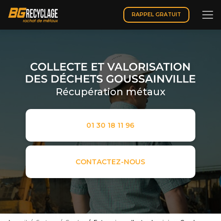
Aller
au
RAPPEL GRATUIT
contenu
principal
Récupération métaux
01 30 18 11 96
CONTACTEZ-NOUS