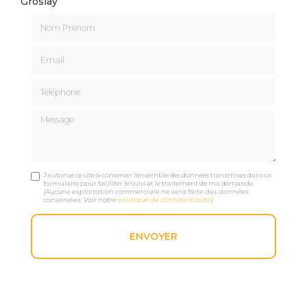
Groslay
Nom Prénom
Email
Téléphone
Message
J'autorise ce site à conserver l'ensemble des données transmises dans ce
formulaire pour faciliter le suivi et le traitement de ma demande.
(Aucune exploitation commerciale ne sera faite des données
conservées. Voir notre
politique de confidentialité
)