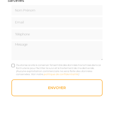
Sarcelles
Nom Prénom
Email
Téléphone
Message
J'autorise ce site à conserver l'ensemble des données transmises dans ce
formulaire pour faciliter le suivi et le traitement de ma demande.
(Aucune exploitation commerciale ne sera faite des données
conservées. Voir notre
politique de confidentialité
)