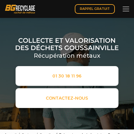
Aller
au
RAPPEL GRATUIT
contenu
principal
Récupération métaux
01 30 18 11 96
CONTACTEZ-NOUS