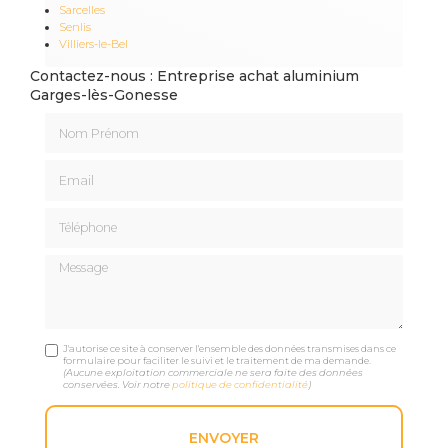
Sarcelles
Senlis
Villiers-le-Bel
Contactez-nous : Entreprise achat aluminium
Garges-lès-Gonesse
Nom Prénom
Email
Téléphone
Message
J'autorise ce site à conserver l'ensemble des données transmises dans ce
formulaire pour faciliter le suivi et le traitement de ma demande.
(Aucune exploitation commerciale ne sera faite des données
conservées. Voir notre
politique de confidentialité
)