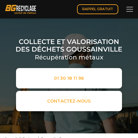
Aller
au
RAPPEL GRATUIT
contenu
principal
Récupération métaux
01 30 18 11 96
CONTACTEZ-NOUS