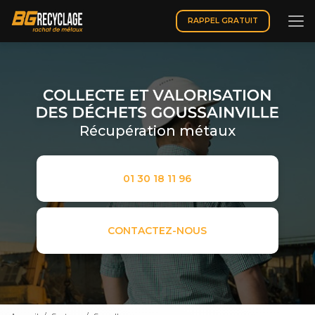
Aller
au
RAPPEL GRATUIT
contenu
principal
Récupération métaux
01 30 18 11 96
CONTACTEZ-NOUS