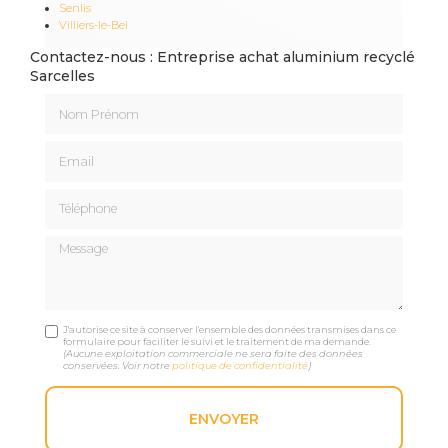
Senlis
Villiers-le-Bel
Contactez-nous : Entreprise achat aluminium recyclé
Sarcelles
Nom Prénom
Email
Téléphone
Message
J'autorise ce site à conserver l'ensemble des données transmises dans ce
formulaire pour faciliter le suivi et le traitement de ma demande.
(Aucune exploitation commerciale ne sera faite des données
conservées. Voir notre
politique de confidentialité
)