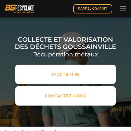
Aller
au
RAPPEL GRATUIT
contenu
principal
Récupération métaux
01 30 18 11 96
CONTACTEZ-NOUS