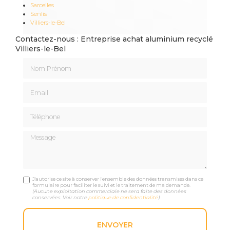
Sarcelles
Senlis
Villiers-le-Bel
Contactez-nous : Entreprise achat aluminium recyclé
Villiers-le-Bel
Nom Prénom
Email
Téléphone
Message
J'autorise ce site à conserver l'ensemble des données transmises dans ce
formulaire pour faciliter le suivi et le traitement de ma demande.
(Aucune exploitation commerciale ne sera faite des données
conservées. Voir notre
politique de confidentialité
)