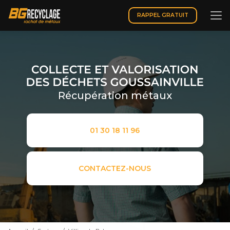
Aller
au
RAPPEL GRATUIT
contenu
principal
Récupération métaux
01 30 18 11 96
CONTACTEZ-NOUS