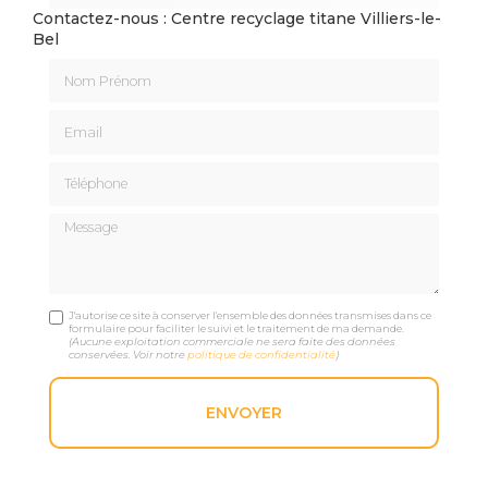
Contactez-nous : Centre recyclage titane Villiers-le-
Bel
Nom Prénom
Email
Téléphone
Message
J'autorise ce site à conserver l'ensemble des données transmises dans ce
formulaire pour faciliter le suivi et le traitement de ma demande.
(Aucune exploitation commerciale ne sera faite des données
conservées. Voir notre
politique de confidentialité
)