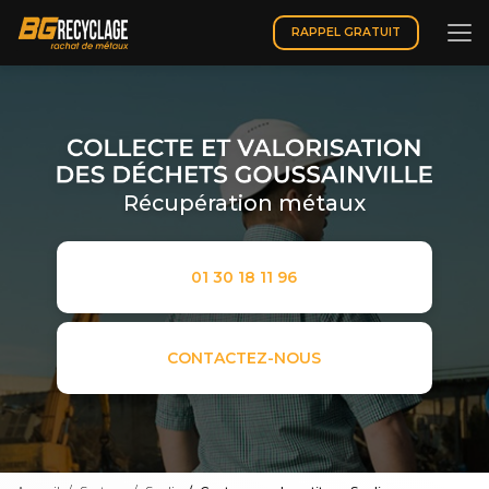
Aller
au
RAPPEL GRATUIT
contenu
principal
Récupération métaux
01 30 18 11 96
CONTACTEZ-NOUS