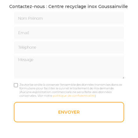
Contactez-nous : Centre recyclage inox Goussainville
Nom Prénom
Email
Téléphone
Message
J'autorise ce site à conserver l'ensemble des données transmises dans ce
formulaire pour faciliter le suivi et le traitement de ma demande.
(Aucune exploitation commerciale ne sera faite des données
conservées. Voir notre
politique de confidentialité
)