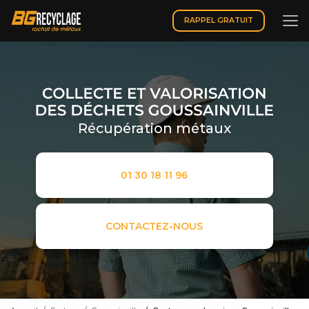
Aller
au
RAPPEL GRATUIT
contenu
principal
Récupération métaux
01 30 18 11 96
CONTACTEZ-NOUS