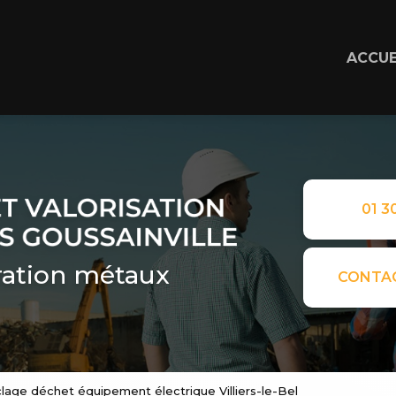
ACCUE
01 30
ation métaux
CONTA
lage déchet équipement électrique Villiers-le-Bel