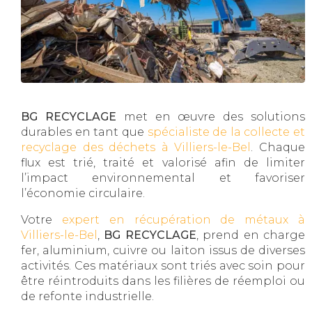
BG RECYCLAGE
met en œuvre des solutions
durables en tant que
spécialiste de la collecte et
recyclage des déchets à Villiers-le-Bel
. Chaque
flux est trié, traité et valorisé afin de limiter
l’impact environnemental et favoriser
l’économie circulaire.
Votre
expert en récupération de métaux à
Villiers-le-Bel
,
BG RECYCLAGE
, prend en charge
fer, aluminium, cuivre ou laiton issus de diverses
activités. Ces matériaux sont triés avec soin pour
être réintroduits dans les filières de réemploi ou
de refonte industrielle.