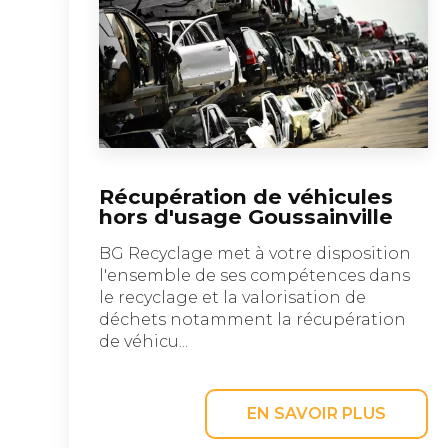
Récupération de véhicules
hors d'usage Goussainville
BG Recyclage met à votre disposition
l'ensemble de ses compétences dans
le recyclage et la valorisation de
déchets notamment la récupération
de véhicu...
EN SAVOIR PLUS