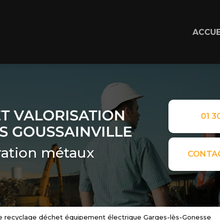
ACCUE
01 30
ation métaux
CONTA
e recyclage déchet équipement électrique Garges-lès-Gonesse